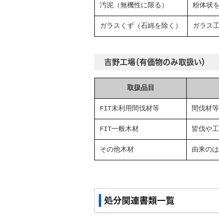
汚泥（無機性に限る）
粉体状
ガラスくず（石綿を除く）
ガラス
吉野工場（有価物のみ取扱い）
取扱品目
FIT未利用間伐材等
間伐材等
FIT一般木材
皆伐や工
その他木材
由来のは
処分関連書類一覧