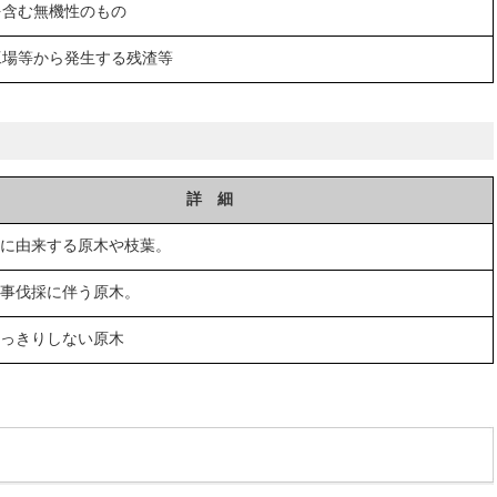
を含む無機性のもの
工場等から発生する残渣等
詳 細
に由来する原木や枝葉。
事伐採に伴う原木。
っきりしない原木