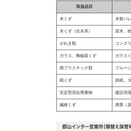
取扱品目
木くず
木製パ
木くず（生木系）
原木、
がれき類
コンクリ
ガラス、陶磁器くず
ガラス
廃プラスチック類
ブルー
紙くず
雑紙、
安定型混合廃棄物
建設現
繊維くず
廃畳（
郡山インター営業所（積替え保管