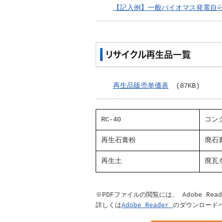
【記入例】一般バイオマス発電自
リサイクル再生品一覧
再生品販売単価表
(87KB)
RC-40
コン
再生石膏粉
廃石
再生土
廃瓦
※PDFファイルの閲覧には、 Adobe Re
詳しくは
Adobe Reader
のダウンロード