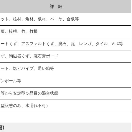
詳 細
レット、柱材、角材、板材、ベニヤ、合板等
枝葉、抜根、竹、竹根
ートくず、アスファルトくず、廃石、瓦、レンガ、タイル、ALC等
くず、陶磁器くず、廃石膏ボード
シート、塩ビパイプ、通い箱等
ダンボール等
場等から安定型５品目の混合状態
原型状態のみ、水濡れ不可）
場）