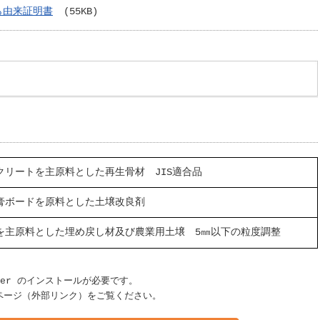
ら由来証明書
(55KB)
クリートを主原料とした再生骨材 JIS適合品
膏ボードを原料とした土壌改良剤
を主原料とした埋め戻し材及び農業用土壌 5㎜以下の粒度調整
ader のインストールが必要です。
ページ（外部リンク）をご覧ください。